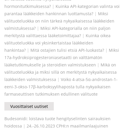
hormonitutkimuksessa?
|
Kuinka API-kategorian valinta voi
parantaa lääkkeiden hankinnan luottamusta?
|
Miksi
välituoteluokka on niin tärkeä nykyaikaisessa lääkkeiden
valmistuksessa?
|
Miksi API-kategorialla on niin paljon
merkitystä valittaessa lääketoimittajaa?
|
Kuinka oikea
välituoteluokka voi yksinkertaistaa lääkkeiden
hankintaa?
|
Mitä ostajien tulisi etsiä API-luokasta?
|
Miksi
17a-hydroksiprogesteroniasetaatti on välttämätön
lääketutkimukselle ja steroidien valmistukseen
|
Mikä on
välituoteluokka ja miksi sillä on merkitystä nykyaikaisessa
lääkkeiden valmistuksessa
|
Voiko 4-atsa-5α-androstan-1-
eeni-3-okso-17β-karboksyylihaposta tulla nykyaikaisen
farmaseuttisen tutkimuksen edullinen välituote
Vuosittaiset uutiset
Budesonidi: loistava tuote hengityselinten sairauksien
hoidossa
|
24.-26.10.2023 CPHI:n maailmanlaajuinen