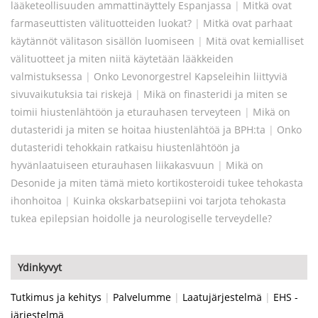
lääketeollisuuden ammattinäyttely Espanjassa
|
Mitkä ovat
farmaseuttisten välituotteiden luokat?
|
Mitkä ovat parhaat
käytännöt välitason sisällön luomiseen
|
Mitä ovat kemialliset
välituotteet ja miten niitä käytetään lääkkeiden
valmistuksessa
|
Onko Levonorgestrel Kapseleihin liittyviä
sivuvaikutuksia tai riskejä
|
Mikä on finasteridi ja miten se
toimii hiustenlähtöön ja eturauhasen terveyteen
|
Mikä on
dutasteridi ja miten se hoitaa hiustenlähtöä ja BPH:ta
|
Onko
dutasteridi tehokkain ratkaisu hiustenlähtöön ja
hyvänlaatuiseen eturauhasen liikakasvuun
|
Mikä on
Desonide ja miten tämä mieto kortikosteroidi tukee tehokasta
ihonhoitoa
|
Kuinka okskarbatsepiini voi tarjota tehokasta
tukea epilepsian hoidolle ja neurologiselle terveydelle?
Ydinkyvyt
Tutkimus ja kehitys
|
Palvelumme
|
Laatujärjestelmä
|
EHS -
järjestelmä