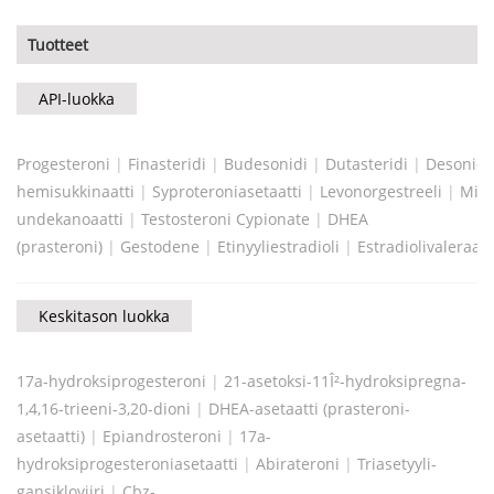
Tuotteet
API-luokka
Progesteroni
|
Finasteridi
|
Budesonidi
|
Dutasteridi
|
Desonid
hemisukkinaatti
|
Syproteroniasetaatti
|
Levonorgestreeli
|
Mife
undekanoaatti
|
Testosteroni Cypionate
|
DHEA
(prasteroni)
|
Gestodene
|
Etinyyliestradioli
|
Estradiolivaleraatt
Keskitason luokka
17a-hydroksiprogesteroni
|
21-asetoksi-11Î²-hydroksipregna-
1,4,16-trieeni-3,20-dioni
|
DHEA-asetaatti (prasteroni-
asetaatti)
|
Epiandrosteroni
|
17a-
hydroksiprogesteroniasetaatti
|
Abirateroni
|
Triasetyyli-
gansikloviiri
|
Cbz-