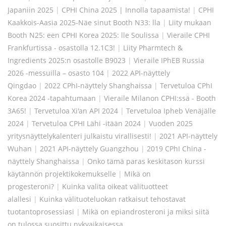
Japaniin 2025
|
CPHI China 2025 | Innolla tapaamista!
|
CPHI
Kaakkois-Aasia 2025-Näe sinut Booth N33: lla
|
Liity mukaan
Booth N25: een CPHI Korea 2025: lle Soulissa
|
Vieraile CPHI
Frankfurtissa - osastolla 12.1C3!
|
Liity Pharmtech &
Ingredients 2025:n osastolle B9023
|
Vieraile IPhEB Russia
2026 -messuilla – osasto 104
|
2022 API-näyttely
Qingdao
|
2022 CPhI-näyttely Shanghaissa
|
Tervetuloa CPhI
Korea 2024 -tapahtumaan
|
Vieraile Milanon CPHI:ssä - Booth
3A65!
|
Tervetuloa Xi'an API 2024
|
Tervetuloa Ipheb Venäjälle
2024
|
Tervetuloa CPHI Lähi -itään 2024
|
Vuoden 2025
yritysnäyttelykalenteri julkaistu virallisesti!
|
2021 API-näyttely
Wuhan
|
2021 API-näyttely Guangzhou
|
2019 CPhI China -
näyttely Shanghaissa
|
Onko tämä paras keskitason kurssi
käytännön projektikokemukselle
|
Mikä on
progesteroni?
|
Kuinka valita oikeat välituotteet
alallesi
|
Kuinka välituoteluokan ratkaisut tehostavat
tuotantoprosessiasi
|
Mikä on epiandrosteroni ja miksi siitä
on tulossa suosittu nykyaikaisessa