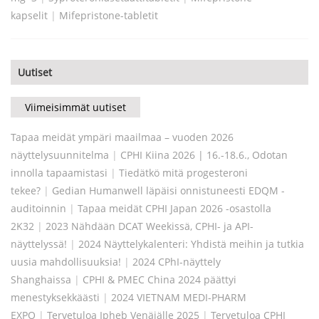
kapselit
|
Mifepristone-tabletit
Uutiset
Viimeisimmät uutiset
Tapaa meidät ympäri maailmaa – vuoden 2026
näyttelysuunnitelma
|
CPHI Kiina 2026 | 16.-18.6., Odotan
innolla tapaamistasi
|
Tiedätkö mitä progesteroni
tekee?
|
Gedian Humanwell läpäisi onnistuneesti EDQM -
auditoinnin
|
Tapaa meidät CPHI Japan 2026 -osastolla
2K32
|
2023 Nähdään DCAT Weekissä, CPHI- ja API-
näyttelyssä!
|
2024 Näyttelykalenteri: Yhdistä meihin ja tutkia
uusia mahdollisuuksia!
|
2024 CPhI-näyttely
Shanghaissa
|
CPHI & PMEC China 2024 päättyi
menestyksekkäästi
|
2024 VIETNAM MEDI-PHARM
EXPO
|
Tervetuloa Ipheb Venäjälle 2025
|
Tervetuloa CPHI