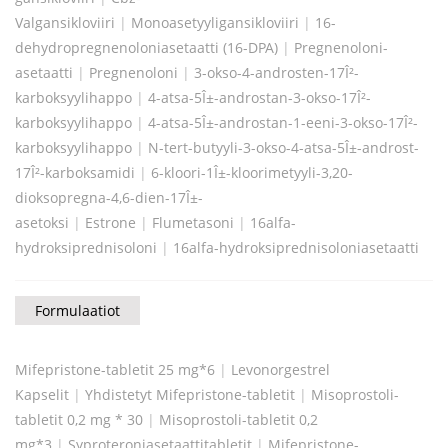
Valgansikloviiri
|
Monoasetyyligansikloviiri
|
16-
dehydropregnenoloniasetaatti (16-DPA)
|
Pregnenoloni-
asetaatti
|
Pregnenoloni
|
3-okso-4-androsten-17Î²-
karboksyylihappo
|
4-atsa-5Î±-androstan-3-okso-17Î²-
karboksyylihappo
|
4-atsa-5Î±-androstan-1-eeni-3-okso-17Î²-
karboksyylihappo
|
N-tert-butyyli-3-okso-4-atsa-5Î±-androst-
17Î²-karboksamidi
|
6-kloori-1Î±-kloorimetyyli-3,20-
dioksopregna-4,6-dien-17Î±-
asetoksi
|
Estrone
|
Flumetasoni
|
16alfa-
hydroksiprednisoloni
|
16alfa-hydroksiprednisoloniasetaatti
Formulaatiot
Mifepristone-tabletit 25 mg*6
|
Levonorgestrel
Kapselit
|
Yhdistetyt Mifepristone-tabletit
|
Misoprostoli-
tabletit 0,2 mg * 30
|
Misoprostoli-tabletit 0,2
mg*3
|
Syproteroniasetaattitabletit
|
Mifepristone-