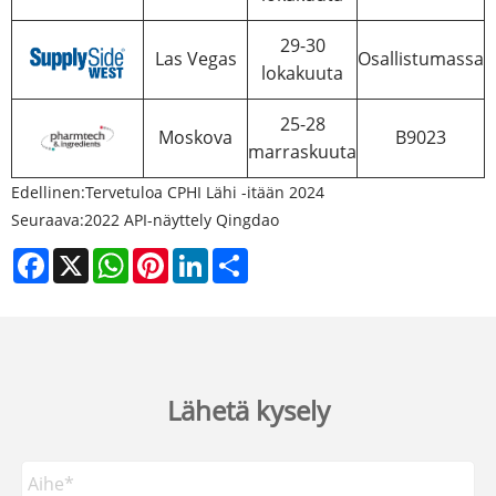
29-30
Las Vegas
Osallistumassa
lokakuuta
25-28
Moskova
B9023
marraskuuta
Edellinen:
Tervetuloa CPHI Lähi -itään 2024
Seuraava:
2022 API-näyttely Qingdao
Facebook
X
WhatsApp
Pinterest
LinkedIn
Share
Lähetä kysely