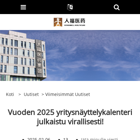
Koti
>
Uutiset
>
Viimeisimmät Uutiset
Vuoden 2025 yritysnäyttelykalenteri
julkaistu virallisesti!
●
2025-02-06
●
13
●
Jätä minulle viesti