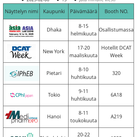
Näyttelyn nimi
Kaupunki
Päivämäärä
Booth NO.
8-15
Dhaka
Osallistumassa
helmikuuta
17-20
Hotellit DCAT
New York
maaliskuuta
Week
8-10
Pietari
320
huhtikuuta
9-11
Tokio
6A18
huhtikuuta
8-11
Hanoi
A219
toukokuuta
20-22