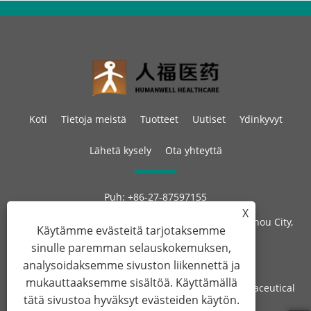
Koti
Tietoja meistä
Tuotteet
Uutiset
Ydinkyvyt
Lähetä kysely
Ota yhteyttä
Puh:
+86-27-87597155
Sähköposti:
sales@steroid-chem.com
X
Osoite:
Gedian Economic Development District, E-zhou City,
Käytämme evästeitä tarjotaksemme
Hubei, Kiina.
sinulle paremman selauskokemuksen,
analysoidaksemme sivuston liikennettä ja
mukauttaaksemme sisältöä. Käyttämällä
Copyright © 2022 Hubei Gedian Humanwell Pharmaceutical
tätä sivustoa hyväksyt evästeiden käytön.
Co., Ltd. Kaikki oikeudet pidätetään