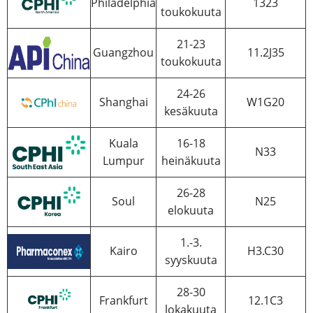
Philadelphia
1323
toukokuuta
21-23
Guangzhou
11.2J35
toukokuuta
24-26
Shanghai
W1G20
kesäkuuta
Kuala
16-18
N33
Lumpur
heinäkuuta
26-28
Soul
N25
elokuuta
1.-3.
Kairo
H3.C30
syyskuuta
28-30
Frankfurt
12.1C3
lokakuuta