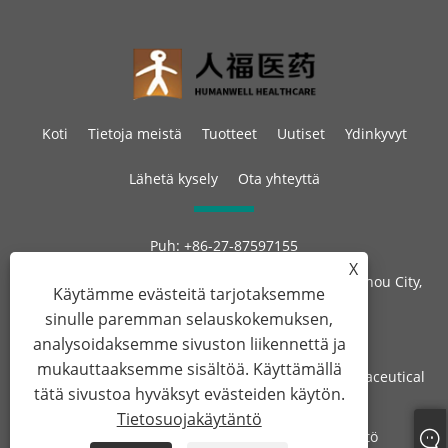
Koti
Tietoja meistä
Tuotteet
Uutiset
Ydinkyvyt
Lähetä kysely
Ota yhteyttä
Puh:
+86-27-87597155
Sähköposti:
sales@steroid-chem.com
X
Osoite:
Gedian Economic Development District, E-zhou City,
Käytämme evästeitä tarjotaksemme
Hubei, Kiina.
sinulle paremman selauskokemuksen,
analysoidaksemme sivuston liikennettä ja
mukauttaaksemme sisältöä. Käyttämällä
Copyright © 2022 Hubei Gedian Humanwell Pharmaceutical
tätä sivustoa hyväksyt evästeiden käytön.
Co., Ltd. Kaikki oikeudet pidätetään
Tietosuojakäytäntö
Links
Sitemap
RSS
XML
Tietosuojakäytäntö