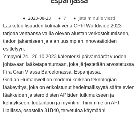
Espanjassa
●
2023-08-23
●
7
●
Jätä minulle viesti
Lääketeollisuuden kulmakivenä CPhI Worldwide 2023
tarjoaa vertaansa vailla olevan alustan verkostoitumiseen,
tiedon jakamiseen ja alan uusimpien innovaatioiden
esittelyyn.
Ympyröi 24.–26.10.2023 kalenterisi päivämäärät vuoden
johtavaan lääketapahtumaan, joka järjestetään arvostetussa
Fira Gran Viassa Barcelonassa, Espanjassa.
Gedian Humanwell on moderni korkean teknologian
lääkeyritys, joka on erikoistunut hedelmällisyyttä säätelevien
lääkkeiden ja steroidisten API:iden tutkimukseen ja
kehitykseen, tuotantoon ja myyntiin. Tiimimme on API
Hallissa, osastolla 81B40, tervetuloa käymään!