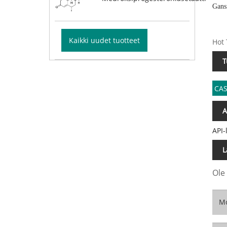
Gans
Kaikki uudet tuotteet
Hot 
T
CAS
A
API-
L
Ole