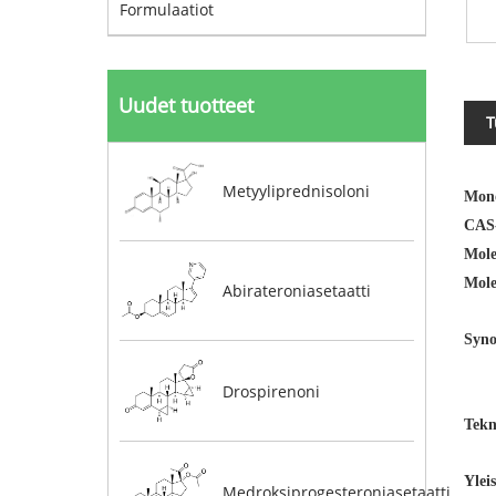
Formulaatiot
Uudet tuotteet
T
Metyyliprednisoloni
Mono
CAS
Mole
Mole
Abirateroniasetaatti
Syn
Drospirenoni
Tekn
Yleis
Medroksiprogesteroniasetaatti