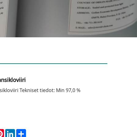
sikloviiri
kloviiri Tekniset tiedot: Min 97,0 %
atsApp
Pinterest
LinkedIn
Share