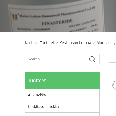
Koti
>
Tuotteet
>
Keskitason Luokka
> Monoasetyyl
Tuotteet
API-luokka
Keskitason luokka