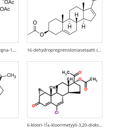
21-asetoksi-11Î²-hydroksipregna-1,4,16-trieeni-3,20-dioni
16-dehydropregnenoloniasetaatti (16-DPA)
6-kloori-1Î±-kloorimetyyli-3,20-dioksopregna-4,6-dien-17Î±-asetoksi