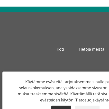
Koti
Tietoja meistä
Osoite
Käytämme evästeitä tarjotaksemme sinulle
selauskokemuksen, analysoidaksemme sivuston li
mukauttaaksemme sisältöä. Käyttämällä tätä sivu
Copyright © 2022 
evästeiden käytön.
Tietosuojakäytänt