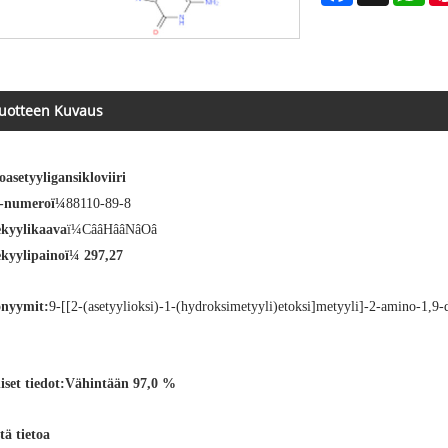
uotteen Kuvaus
asetyyligansikloviiri
-numeroï¼
88110-89-8
kyylikaava
ï¼CââHââNâOâ
kyylipaino
ï¼ 297,27
onyymit
:
9-[[2-(asetyylioksi)-1-(hydroksimetyyli)etoksi]metyyli]-2-amino-1,9
iset tiedot:
Vähintään 97,0 %
tä tietoa