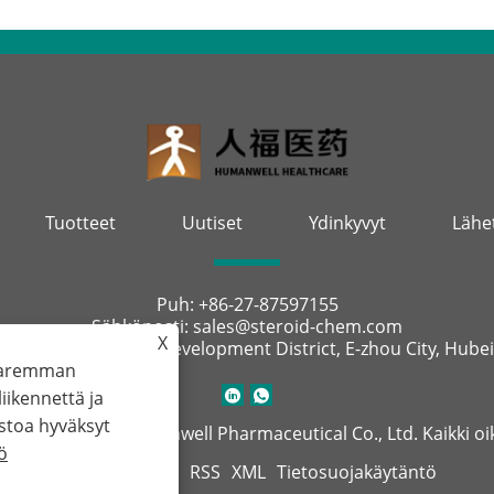
Tuotteet
Uutiset
Ydinkyvyt
Lähe
Puh:
+86-27-87597155
Sähköposti:
sales@steroid-chem.com
X
:
Gedian Economic Development District, E-zhou City, Hubei,
 paremman
ikennettä ja
stoa hyväksyt
Hubei Gedian Humanwell Pharmaceutical Co., Ltd. Kaikki o
ö
Links
Sitemap
RSS
XML
Tietosuojakäytäntö