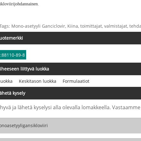
ikloviirijohdannainen.
Tags: Mono-asetyyli Ganciclovir, Kiina, toimittajat, valmistajat, tehd
uotemerkki
:88110-89-8
iheeseen liittyvä luokka
luokka
Keskitason luokka
Formulaatiot
ähetä kysely
 hyvä ja lähetä kyselysi alla olevalla lomakkeella. Vastaamme