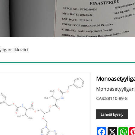
igansikloviiri
Monoasetyyligan
Monoasetyyligansi
CAS:88110-89-8
Lähetä kysely
Facebook
X
Wh