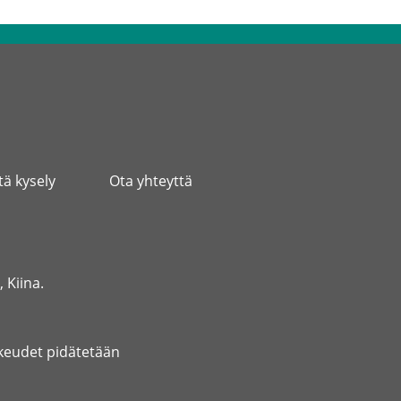
tä kysely
Ota yhteyttä
 Kiina.
ikeudet pidätetään