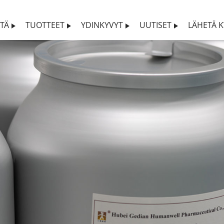
STÄ
TUOTTEET
YDINKYVYT
UUTISET
LÄHETÄ K