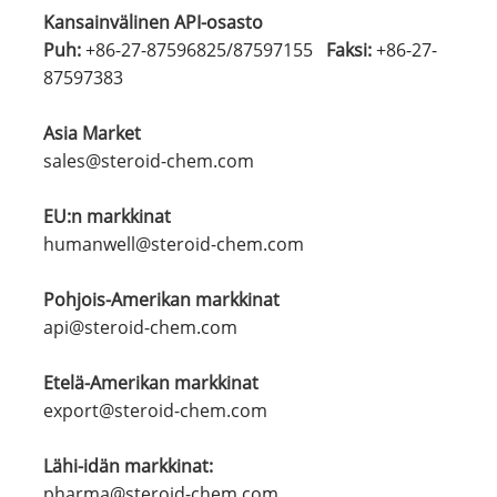
Kansainvälinen API-osasto
Puh:
+86-27-87596825
/
87597155
Faksi:
+86-27-
87597383
Asia Market
sales@steroid-chem.com
EU:n markkinat
humanwell@steroid-chem.com
Pohjois-Amerikan markkinat
api@steroid-chem.com
Etelä-Amerikan markkinat
export@steroid-chem.com
Lähi-idän markkinat:
pharma@steroid-chem.com