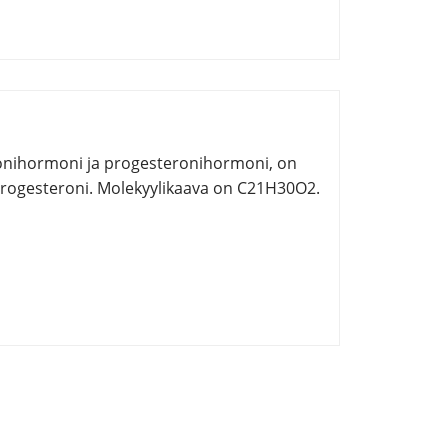
onihormoni ja progesteronihormoni, on
 progesteroni. Molekyylikaava on C21H30O2.