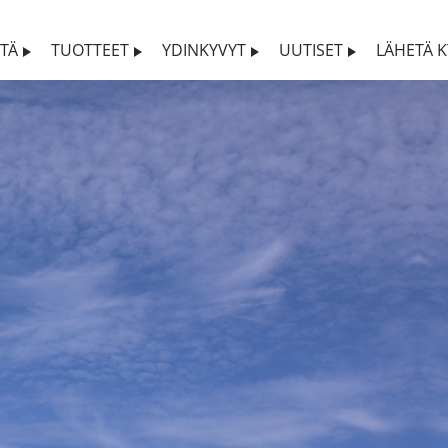
STÄ
TUOTTEET
YDINKYVYT
UUTISET
LÄHETÄ K