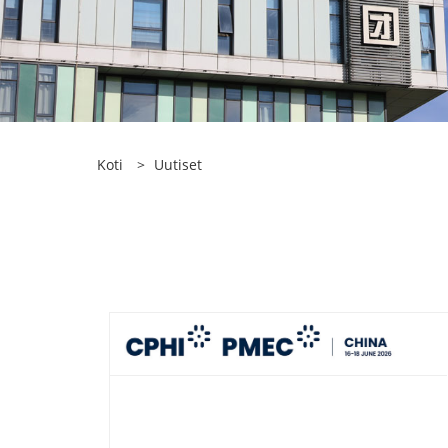
Koti
>
Uutiset