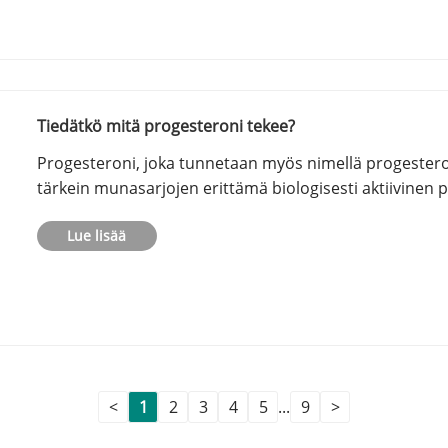
Tiedätkö mitä progesteroni tekee?
Progesteroni, joka tunnetaan myös nimellä progester
tärkein munasarjojen erittämä biologisesti aktiivinen
Lue lisää
<
1
2
3
4
5
...
9
>