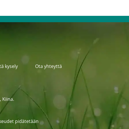
tä kysely
Ota yhteyttä
 Kiina.
ikeudet pidätetään