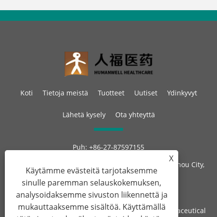
Koti
Tietoja meistä
Tuotteet
Uutiset
Ydinkyvyt
Lähetä kysely
Ota yhteyttä
Puh:
+86-27-87597155
Sähköposti:
sales@steroid-chem.com
X
Osoite:
Gedian Economic Development District, E-zhou City,
Käytämme evästeitä tarjotaksemme
Hubei, Kiina.
sinulle paremman selauskokemuksen,
analysoidaksemme sivuston liikennettä ja
mukauttaaksemme sisältöä. Käyttämällä
Copyright © 2022 Hubei Gedian Humanwell Pharmaceutical