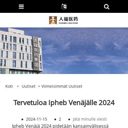
Koti
>
Uutiset
>
Viimeisimmät Uutiset
Tervetuloa Ipheb Venäjälle 2024
●
2024-11-15
●
2
●
Jätä minulle viesti
Ipheb Venäjä 2024 pidetään kansainvälisessä