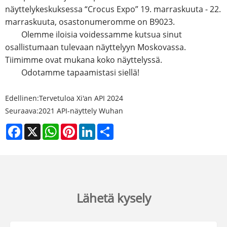
näyttelykeskuksessa “Crocus Expo” 19. marraskuuta - 22.
marraskuuta, osastonumeromme on B9023.
Olemme iloisia voidessamme kutsua sinut
osallistumaan tulevaan näyttelyyn Moskovassa.
Tiimimme ovat mukana koko näyttelyssä.
Odotamme tapaamistasi siellä!
Edellinen:
Tervetuloa Xi'an API 2024
Seuraava:
2021 API-näyttely Wuhan
Facebook
X
WhatsApp
Pinterest
LinkedIn
Share
Lähetä kysely