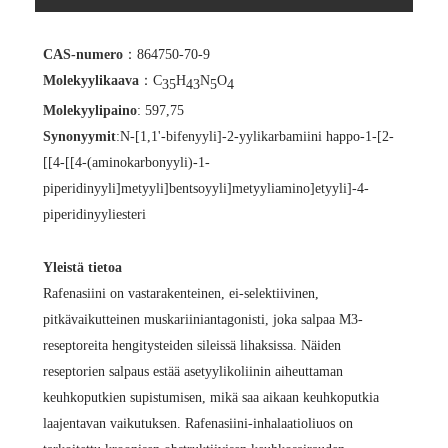
CAS-numero
：864750-70-9
Molekyylikaava
：C
H
N
O
35
43
5
4
Molekyylipaino
: 597,75
Synonyymit
:
N-[1,1'-bifenyyli]-2-yylikarbamiini
happo-1-[2-
[[4-[[4-(aminokarbonyyli)-1-
piperidinyyli]metyyli]bentsoyyli]metyyliamino]etyyli]-4-
piperidinyyliesteri
Yleistä tietoa
Rafenasiini on vastarakenteinen, ei-selektiivinen,
pitkävaikutteinen muskariiniantagonisti, joka salpaa M3-
reseptoreita hengitysteiden sileissä lihaksissa. Näiden
reseptorien salpaus estää asetyylikoliinin aiheuttaman
keuhkoputkien supistumisen, mikä saa aikaan keuhkoputkia
laajentavan vaikutuksen. Rafenasiini-inhalaatioliuos on