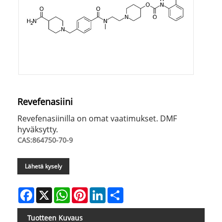
Revefenasiini
Revefenasiinilla on omat vaatimukset. DMF
hyväksytty.
CAS:864750-70-9
Lähetä kysely
Facebook
X
WhatsApp
Pinterest
LinkedIn
Share
Tuotteen Kuvaus