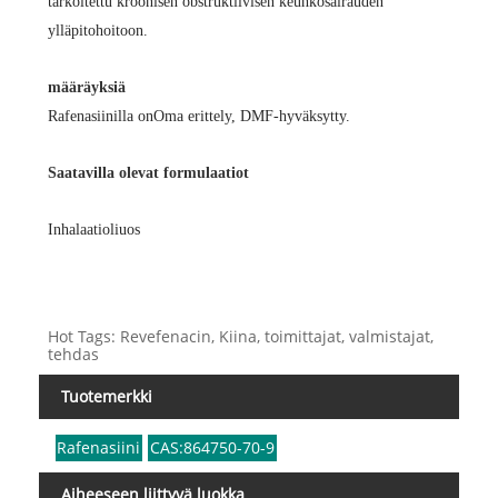
tarkoitettu kroonisen obstruktiivisen keuhkosairauden
ylläpitohoitoon.
määräyksiä
Rafenasiinilla on
Oma erittely, DMF-hyväksytty.
Saatavilla olevat formulaatiot
Inhalaatioliuos
Hot Tags: Revefenacin, Kiina, toimittajat, valmistajat,
tehdas
Tuotemerkki
Rafenasiini
CAS:864750-70-9
Aiheeseen liittyvä luokka