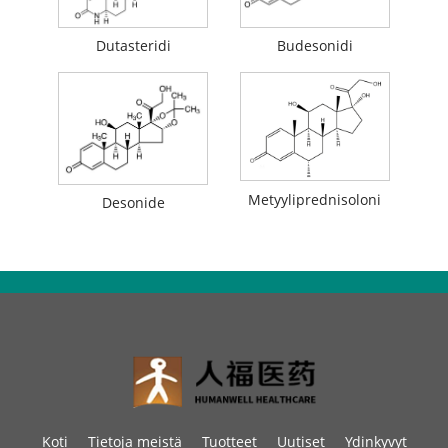
Dutasteridi
Budesonidi
Metyyliprednisoloni
Desonide
Koti
Tietoja meistä
Tuotteet
Uutiset
Ydinkyvyt