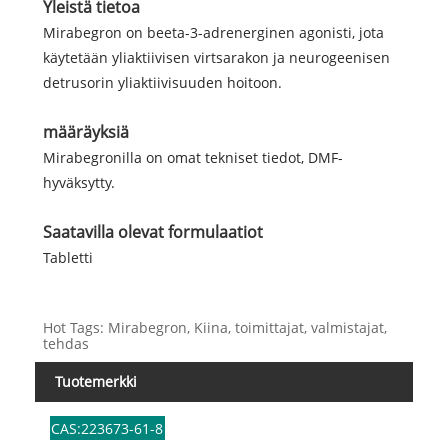
Yleistä tietoa
Mirabegron on beeta-3-adrenerginen agonisti, jota
käytetään yliaktiivisen virtsarakon ja neurogeenisen
detrusorin yliaktiivisuuden hoitoon.
määräyksiä
Mirabegronilla on omat tekniset tiedot, DMF-
hyväksytty.
Saatavilla olevat formulaatiot
Tabletti
Hot Tags: Mirabegron, Kiina, toimittajat, valmistajat,
tehdas
Tuotemerkki
CAS:223673-61-8