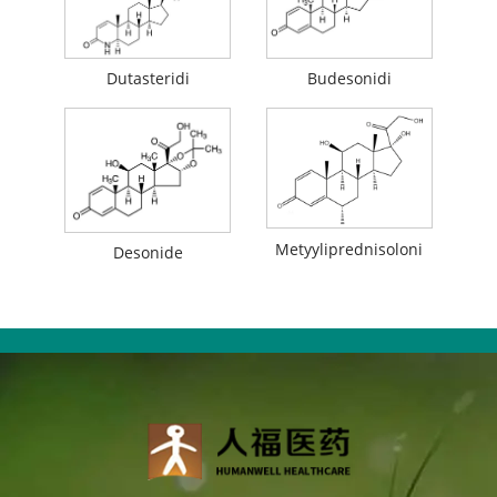
Dutasteridi
Budesonidi
Metyyliprednisoloni
Desonide