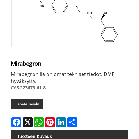
Mirabegron
Mirabegronilla on omat tekniset tiedot. DMF
hyväksytty..
CAS:223673-61-8
Lähetä kysely
Facebook
X
WhatsApp
Pinterest
LinkedIn
Share
Tuotteen Kuvaus