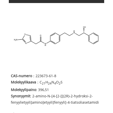
CAS-numero
：223673-61-8
Molekyylikaava
：C
H
N
O
S
21
24
4
2
Molekyylipaino
: 396,51
Synonyymit
: 2-amino-N-[4-[2-[[(2R)-2-hydroksi-2-
fenyylietyyli]amino]etyyli]fenyyli]-4-tiatsoliasetamidi