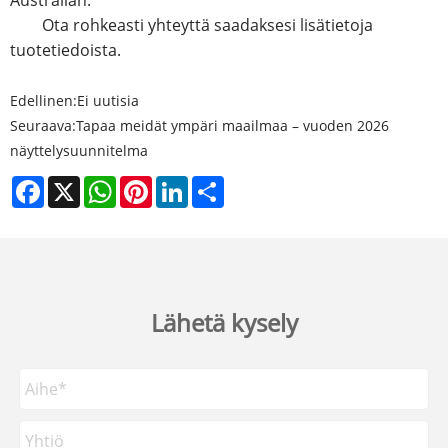
Australian.
Ota rohkeasti yhteyttä saadaksesi lisätietoja
tuotetiedoista.
Edellinen:
Ei uutisia
Seuraava:
Tapaa meidät ympäri maailmaa – vuoden 2026
näyttelysuunnitelma
Facebook
X
WhatsApp
Pinterest
LinkedIn
Share
Lähetä kysely