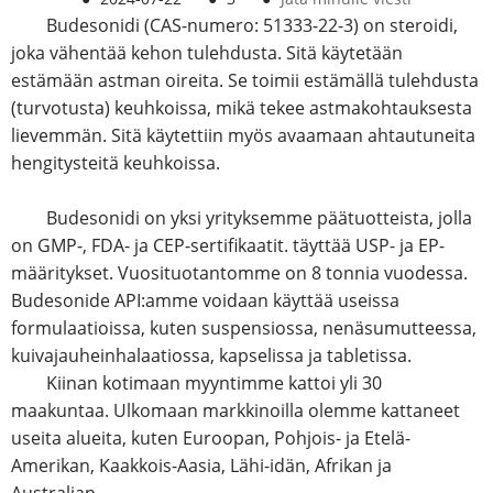
Budesonidi (CAS-numero: 51333-22-3) on steroidi,
joka vähentää kehon tulehdusta. Sitä käytetään
estämään astman oireita. Se toimii estämällä tulehdusta
(turvotusta) keuhkoissa, mikä tekee astmakohtauksesta
lievemmän. Sitä käytettiin myös avaamaan ahtautuneita
hengitysteitä keuhkoissa.
Budesonidi on yksi yrityksemme päätuotteista, jolla
on GMP-, FDA- ja CEP-sertifikaatit.
täyttää USP- ja EP-
määritykset. Vuosituotantomme on 8 tonnia vuodessa.
Budesonide API:amme voidaan käyttää useissa
formulaatioissa, kuten suspensiossa, nenäsumutteessa,
kuivajauheinhalaatiossa, kapselissa ja tabletissa.
Kiinan kotimaan myyntimme kattoi yli 30
maakuntaa. Ulkomaan markkinoilla olemme kattaneet
useita alueita, kuten Euroopan, Pohjois- ja Etelä-
Amerikan, Kaakkois-Aasia, Lähi-idän, Afrikan ja