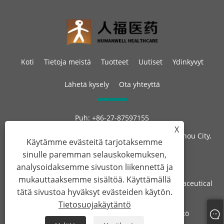
Koti
Tietoja meistä
Tuotteet
Uutiset
Ydinkyvyt
Lähetä kysely
Ota yhteyttä
Puh:
+86-27-87597155
Sähköposti:
sales@steroid-chem.com
X
Osoite:
Gedian Economic Development District, E-zhou City,
Käytämme evästeitä tarjotaksemme
Hubei, Kiina.
sinulle paremman selauskokemuksen,
analysoidaksemme sivuston liikennettä ja
mukauttaaksemme sisältöä. Käyttämällä
Copyright © 2022 Hubei Gedian Humanwell Pharmaceutical
tätä sivustoa hyväksyt evästeiden käytön.
Co., Ltd. Kaikki oikeudet pidätetään
Tietosuojakäytäntö
Links
Sitemap
RSS
XML
Tietosuojakäytäntö