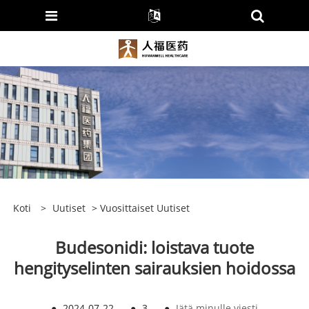
Koti
>
Uutiset
>
Vuosittaiset Uutiset
Budesonidi: loistava tuote
hengityselinten sairauksien hoidossa
●
2024-07-22
●
3
●
Jätä minulle viesti