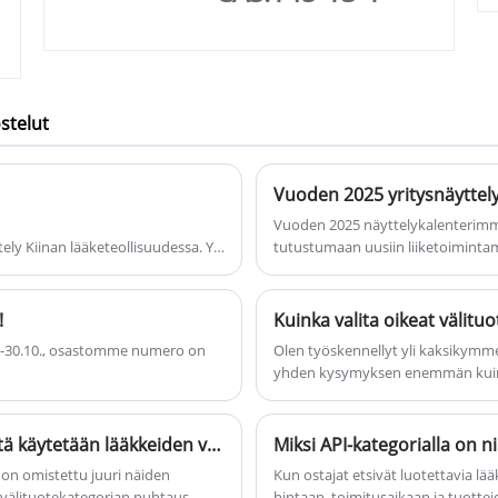
stelut
Vuoden 2025 yritysnäyttelyka
Vuoden 2025 näyttelykalenterimme on julkaistu! Tule
ely Kiinan lääketeollisuudessa. Yli
tutustumaan uusiin liiketoiminta
la kaikille Kiinan
!
Kuinka valita oikeat välituot
8.-30.10., osastomme numero on
Olen työskennellyt yli kaksikymmen
yhden kysymyksen enemmän kuin 
valinta voi tuntua korkean panoksen
tuotantolinjaasi. Se on päätös, jo
kumppanuudesta, luotettavuudesta
Mitä ovat kemialliset välituotteet ja miten niitä käytetään lääkkeiden valmistuksessa
kuinka strateginen kumppanuus H
 omistettu juuri näiden
Kun ostajat etsivät luotettavia l
valmistajan kanssa voi muuttaa t
välituotekategorian puhtaus,
hintaan, toimitusaikaan ja tuot