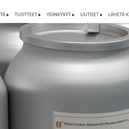
STÄ
TUOTTEET
YDINKYVYT
UUTISET
LÄHETÄ K