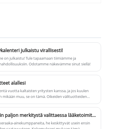
Käyttöaiheet ¼Abortti
lenteri julkaistu virallisesti!
 tapaamaan tiimiämme ja
mahdollisuuksiin. Odotamme näkevämme sinut siellä!
teet alallesi
tä vuotta kaltaisten yritysten kanssa, ja jos kuulen
mikään muu, se on tämä. Oikeiden välituotteiden
 palapeliltä, ​​jossa yksi väärä pala voi vaikuttaa koko
ka ylittää pelkät kustannukset; kyse on
 ja lopputuotteesi eheydestä. Matkallani olen nähnyt,
Miksi API-kategorialla on niin paljon merkitystä valittaessa lääketoimittajaa?
umanwell Pharmaceuticalin kaltaisen keskittyneen
ääkeraaka-ainekumppaneita, he keskittyvät usein ensin
ämän haastavan tehtävän ahdistuksen lähteestä
teiden saatavuuteen. Kokemukseni mukaan tämä