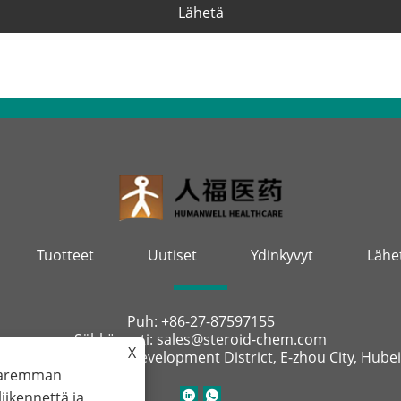
Lähetä
Tuotteet
Uutiset
Ydinkyvyt
Lähe
Puh:
+86-27-87597155
Sähköposti:
sales@steroid-chem.com
X
:
Gedian Economic Development District, E-zhou City, Hubei,
 paremman
ikennettä ja