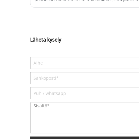
stabiilisuus ja luotettavuus määräävät suoraan lopullise
tehokkuuden ja skaalautuvuuden. Tässä blogissa pereh
välttämättömään rooliin ja siihen, kuinka Humanwell var
on rakennettu huippuosaamisen perustalle.
Lähetä kysely