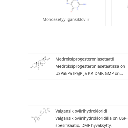
Monoasetyyligansikloviiri
Medroksiprogesteroniasetaatti
Medroksiprogesteroniasetaatissa on
USPãEPã IPãJP ja KP. DMF, GMP on
saatavilla.
CAS:71-58-9
Valgansikloviirihydrokloridi
Valgansikloviirihydrokloridilla on USP-
spesifikaatio. DMF hyväksytty.