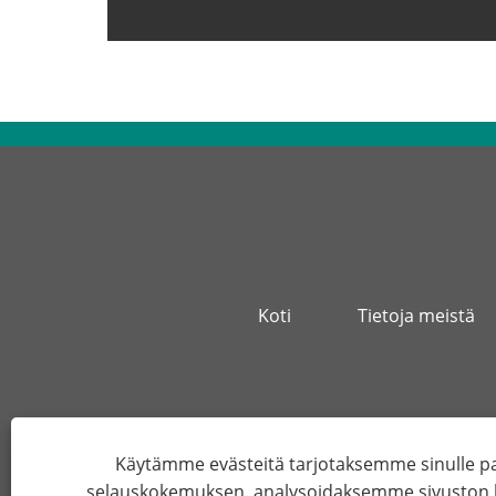
Koti
Tietoja meistä
Osoite
Käytämme evästeitä tarjotaksemme sinulle
selauskokemuksen, analysoidaksemme sivuston li