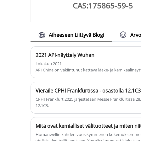
CAS:175865-59-5
Aiheeseen Liittyvä Blogi
Arvo
2021 API-näyttely Wuhan
Lokakuu 2021
API China on vakiintunut kattava lääke- ja kemikaalinäytt
40 vuoden kokemuksella Kiinasta se on ollut tunnettu juh
lääkemarkkinoiden osapuolille.
Vieraile CPHI Frankfurtissa - osastolla 12.1C3
CPHI Frankfurt 2025 järjestetään Messe Frankfurtissa 2
12.1C3.
Humanwellin kahden vuosikymmenen kokemuksemme on
yhdisteiden hallitsemiseen. Ymmärrämme, että jokaisen 