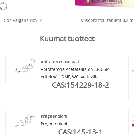
Cbz-Valgansikloviiri
Misoprostoli-tabletit 0,2 
Kuumat tuotteet
Abirateroniasetaatti
Abiraterone Acetateilla on CP, USP-
eritelmät. DMF, WC saatavilla.
CAS:154229-18-2
Pregnenoloni
Pregnenoloni
CAS:145-13-1