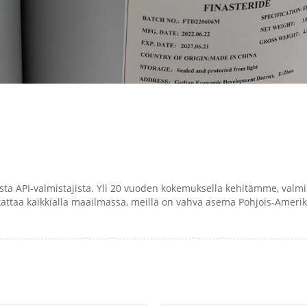
ta API-valmistajista. Yli 20 vuoden kokemuksella kehitämme, valm
kattaa kaikkialla maailmassa, meillä on vahva asema Pohjois-Amerika